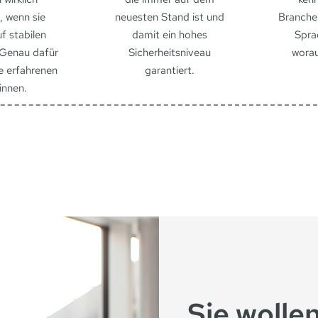
, wenn sie
neuesten Stand ist und
Branche 
uf stabilen
damit ein hohes
Spra
 Genau dafür
Sicherheitsniveau
worau
e erfahrenen
garantiert.
innen.
Sie wollen