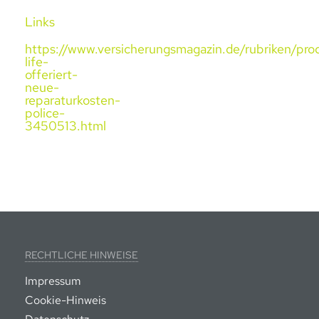
Links
https://www.versicherungsmagazin.de/rubriken/prod
life-
offeriert-
neue-
reparaturkosten-
police-
3450513.html
RECHTLICHE HINWEISE
Impressum
Cookie-Hinweis